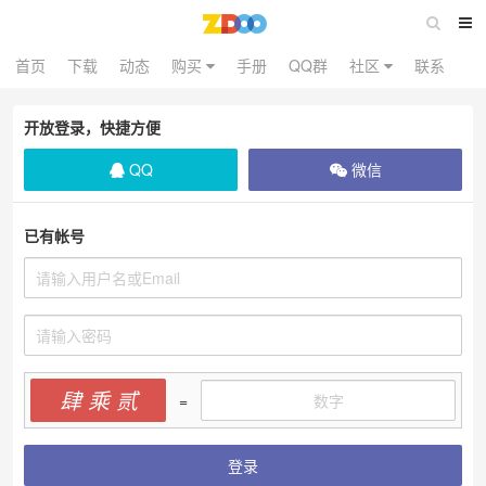
首页
下载
动态
购买
手册
QQ群
社区
联系
开放登录，快捷方便
QQ
微信
已有帐号
肆 乘 贰
=