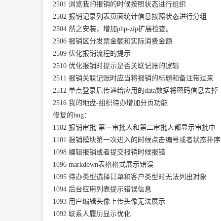
2501
浏览我的报销的时候按照状态进行组织
2502
报销记录列表页面统计信息按照状态进行分组
2504
然之安装，增加php-zip扩展检查。
2506
报销区分发票金额和实际消费金额
2509
优化报销流程的提示
2510
优化报销时提示是否关联记账的逻辑
2511
报销关联记账时应当将报销的标题和备注带过来
2512
单点登录后传递给应用的data数据将密码信息去掉
2516
我的地盘-组织待办增加分页功能
修复的bug：
1102
报销审批 第一审批人和第二审批人都显示审批中
1101
报销模块第一次进入的时候点击编号或者状态排序
1098
编辑报销或者提交报销时候报错
1096
markdown表格格式展示错误
1095
待办类型选择订单和客户类型时无法列出对象
1094
后台应用列表提示错误信息
1093
用户编辑头像上传头像无法展示
1092
联系人履历显示优化