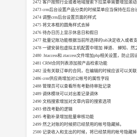
2472
客户按照行业或者地域搜索下拉菜单需要增加滚动
2473
crm
后台设置产品分类的时候菜单应当保持在后台
2474
调整crm后台设置页面的样式
2475
将文本框的圆角样式去掉
2476
待办日历上显示休息日和假日
2477
批量记账功能根据当前所选择的tab决定收入或者
2478
一键安装包虚拟主机配置中增加
禅道
、
蝉知
、然
2480
.htaccess和.ztaccess文件增加php相关设置，
2481
CRM合同列表添加按产品检索功能
2482
没有关联订单的合同，在编辑的时候应该可以关联
2486
crm供应商增加对公帐号的属性字段
2488
管理员可以查看所有考勤待审批记录
2489
调休模块可以对出差记录调休
2490
文档搜索增加对文章内容的搜索选项
2493
修改考勤的逻辑
2495
考勤补录增加批量审核功能
2499
然之对账的时候把已经禁用的帐号隐藏掉。
2500
记录收入和支出的时候，将已经禁用的帐号隐藏掉