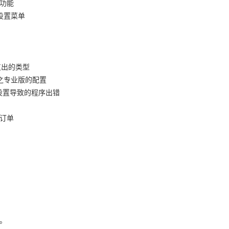
功能
设置菜单
支出的类型
之专业版的配置
防止因设置导致的程序出错
订单
。