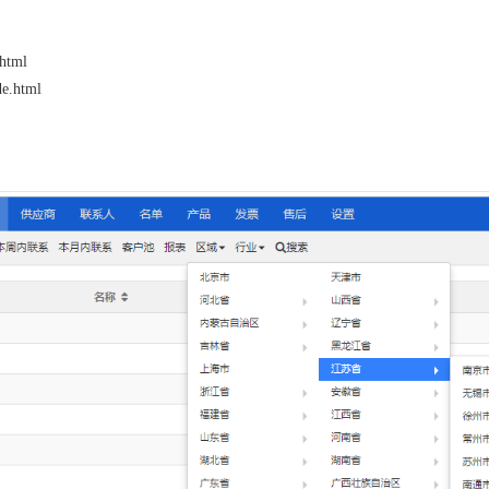
.html
e.html