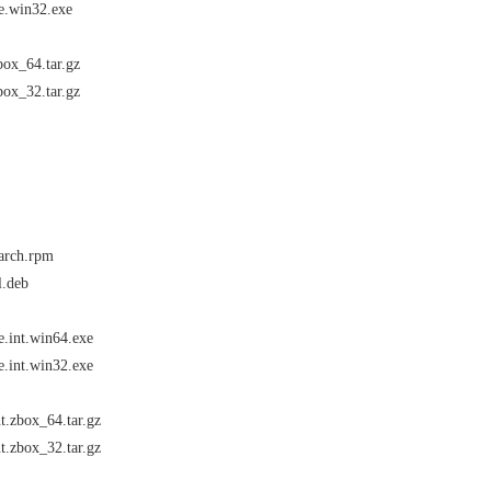
le.win32.exe
zbox_64.tar.gz
zbox_32.tar.gz
oarch.rpm
l.deb
le.int.win64.exe
le.int.win32.exe
nt.zbox_64.tar.gz
nt.zbox_32.tar.gz