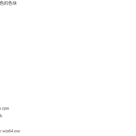
色的色块
ch.rpm
eb
le.win64.exe