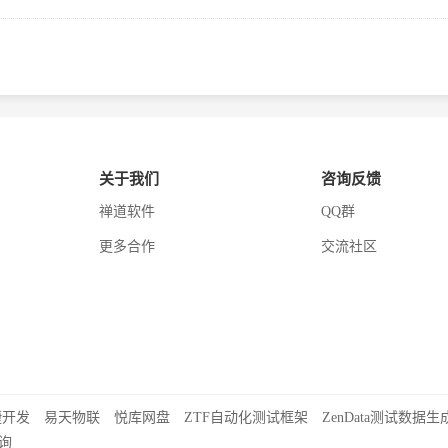
关于我们
咨询反馈
禅道软件
QQ群
更多合作
交流社区
捷开发
易天物联
悦库网盘
ZTF自动化测试框架
ZenData测试数据生
询