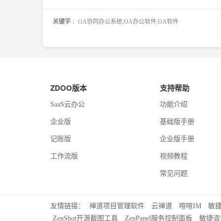
关键字
：OA协同办公系统,OA办公软件,OA软件
ZDOO版本
支持帮助
SaaS云办公
功能介绍
企业版
基础版手册
记账版
企业版手册
工作流版
视频教程
常见问题
友情链接：
禅道项目管理软件
云禅道
喧喧IM
敏
ZenShot开源截图工具
ZenPanel服务控制面板
敏捷咨