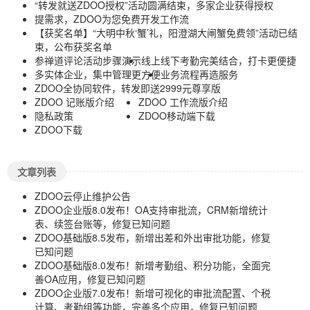
“转发就送ZDOO授权”活动圆满结束，多家企业获得授权
提需求，ZDOO为您免费开发工作流
【获奖名单】“大明中秋‘蟹’礼，阳澄湖大闸蟹免费领”活动已结
束，公布获奖名单
参禅道评论活动步骤演示
线上线下考勤完美结合，打卡更便捷
多实体企业，集中管理更方便
业务流程再造服务
ZDOO全协同软件，转发即送2999元尊享版
ZDOO 记账版介绍
ZDOO 工作流版介绍
隐私政策
ZDOO移动端下载
ZDOO下载
文章列表
ZDOO云停止维护公告
ZDOO企业版8.0发布！OA支持审批流，CRM新增统计
表、续签台账等，修复已知问题
ZDOO基础版8.5发布，新增出差和外出审批功能，修复
已知问题
ZDOO基础版8.0发布！新增考勤组、积分功能，全面完
善OA应用，修复已知问题
ZDOO企业版7.0发布！新增可视化的审批流配置、个税
计算、考勤组等功能，完善多个应用，修复已知问题