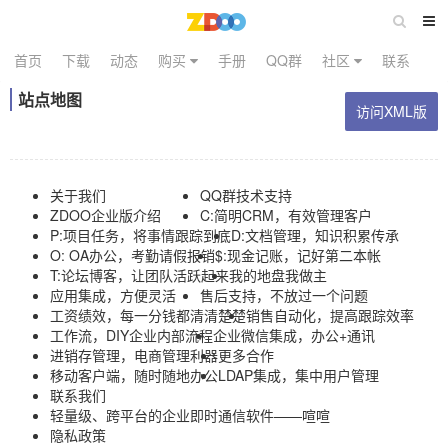
首页
下载
动态
购买
手册
QQ群
社区
联系
站点地图
访问XML版
关于我们
QQ群技术支持
ZDOO企业版介绍
C:简明CRM，有效管理客户
P:项目任务，将事情跟踪到底
D:文档管理，知识积累传承
O: OA办公，考勤请假报销
$:现金记账，记好第二本帐
T:论坛博客，让团队活跃起来
我的地盘我做主
应用集成，方便灵活
售后支持，不放过一个问题
工资绩效，每一分钱都清清楚楚
销售自动化，提高跟踪效率
工作流，DIY企业内部流程
企业微信集成，办公+通讯
进销存管理，电商管理利器
更多合作
移动客户端，随时随地办公
LDAP集成，集中用户管理
联系我们
轻量级、跨平台的企业即时通信软件——喧喧
隐私政策