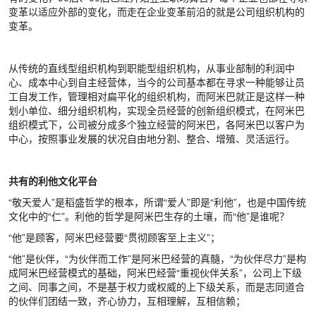
变革以适应外部的变化，而走在企业变革前沿的就是公司组织机构的
变革。
从传统的直线型组织机构到职能型组织机构，从事业部制的利润中
心、成本中心到自主经营体，当今的公司基本都在寻求一种能够让员
工自发工作，管理相对扁平化的组织机构，而阿米巴就正是这样一种
划小单位、细分组织机构，实现全员经营的创新组织模式，在阿米巴
组织模式下，公司被分成多个独立经营的阿米巴，各阿米巴以客户为
中心，按照事业发展的状况自由地分割、整合、增殖、灵活运行。
共有的利他文化平台
“敬天爱人”是稻盛哲学的根本，所谓“爱人”即是“利他”，也是中国传统
文化中的“仁”。利他的哲学是阿米巴生存的土壤，而“他”是谁呢？
“他”是顾客，阿米巴经营要“贯彻顾客至上主义”；
“他”是伙伴，“为伙伴而工作”是阿米巴经营的真髓，“为伙伴尽力”是构
成阿米巴经营模式的基础，阿米巴经营“重视伙伴关系”，公司上下级
之间、同事之间，不是基于权力或权威的上下级关系，而是志同道合
的伙伴们团结一致，齐心协力，互相理解，互相信赖；