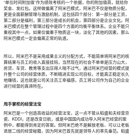
“单位时间附加值”作为绩效考核的一个依据，你的附加值高，就给你
奖金、发红包。这样做偏离了阿米巴模式，阿米巴不仅是物质分配，
更是全面薪酬管理与激励机制，这包括四个部分：第一部分是工资，
第二部分是福利，第三部分是成长的机会，第四部分是企业文化。阿
米巴模式在整个管理过程中是四个方面的均衡平衡体系。企业不能只
重视其中一点，如果仅偏重于物质这一块，淡化了其他的因素，那么
阿米巴模式一定会偏离正常的轨道。
所以，阿米巴不是采用成果主义的分配方式，不能简单将阿米巴的核
算结果与员工的收入直接挂钩，当然现在的社会不单单是压力山大，
房贷、车贷、教育等支出压得人喘不过气，通过阿米巴经营的模式提
升整个公司的经营体质，不断精进实现公司目标，才能真正稳定长久
地赚钱，这也就是公司关注员工幸福感，员工将公司作为自己的企业
进行经营的真谛所在。
甩手掌柜的经营法宝
阿米巴是一个创造高收益的经营法宝，这一点不管从稻盛和夫经营京
瓷、KDDI，还是改变日航，或是中国国内成功导入阿米巴经营的案
例中，都能得到肯定的答案。但阿米巴绝不是解放老板、可以让老板
退居二线的经营秘籍，因为阿米巴首先就是领导人的率先垂范。稻盛