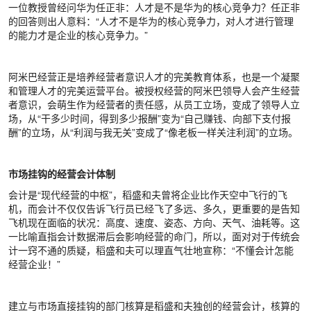
一位教授曾经问华为任正非：人才是不是华为的核心竞争力？任正非
的回答则出人意料：“人才不是华为的核心竞争力，对人才进行管理
的能力才是企业的核心竞争力。”
阿米巴经营正是培养经营者意识人才的完美教育体系，也是一个凝聚
和管理人才的完美运营平台。被授权经营的阿米巴领导人会产生经营
者意识，会萌生作为经营者的责任感，从员工立场，变成了领导人立
场，从“干多少时间，得到多少报酬”变为“自己赚钱、向部下支付报
酬”的立场，从“利润与我无关”变成了“像老板一样关注利润”的立场。
市场挂钩的经营会计体制
会计是“现代经营的中枢”，稻盛和夫曾将企业比作天空中飞行的飞
机，而会计不仅仅告诉飞行员已经飞了多远、多久，更重要的是告知
飞机现在面临的状况：高度、速度、姿态、方向、天气、油耗等。这
一比喻直指会计数据滞后会影响经营的命门，所以，面对对于传统会
计一窍不通的质疑，稻盛和夫可以理直气壮地宣称：“不懂会计怎能
经营企业！”
建立与市场直接挂钩的部门核算是稻盛和夫独创的经营会计，核算的