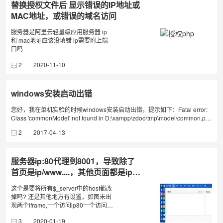
替换授权文件后 显示错误的IP地址或
16:02:26 0 [Note] InnoDB: 10.3.13 started; log sequence number 1603968;
transaction id 92020-11-30 16:02:26 0 [Note] InnoDB: Loading buffer pool
MAC地址，或错误的域名访问
(s) from /opt/zbox/data/mysql/ib_buffer_pool2020-11-30 16:02:26 0 [Note] I
nnoDB: Buffer pool(s) load completed at 201130 16:02:26/opt/zbox/run/lib/
服务器是阿里云轻量级应用服务器 ip
libc.so.6(clone+0x3f)[0x7f72578d188f]The manual page at http://dev.mysq
和 mac地址应该没填错 ip需要附上端
l.com/doc/mysql/en/crashing.html containsinformation that should help you
口吗
find out what is causing the crash.
2
2020-11-10
windows安装启动出错
您好，我在单机实验的时候windows安装启动出错，提示如下：Fatal error:
Class 'commonModel' not found in D:\xampp\zdoo\tmp\model\common.ph
p on line 4 ，请问是什么原因呢？
2
2017-04-13
服务器ip:80代理到8001，导致除了
首页是ip/www....，其他页面都是ip:8
001/www/....
这个是要将所有$_server中的host都改
掉吗? 还是其他地方有设置，如图未出
现两个iframe,一个访问ip80一个访问ip
8001
3
2020-01-19