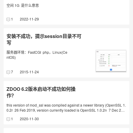
族团结的；5.破坏国家宗教政策，宣扬邪教和封建迷信的；6.散布谣言，扰乱
实名认证，我们都会送出积分。注意：实名认证需要邮箱认证和手机认证同
社会秩序，破坏社会稳定的；7.散布自动过滤、色.情、赌博、暴力、凶杀、
时完成才可算完成。
空间 1G 是什么意思
恐怖或者教唆犯罪的；8.侮辱或者诽谤他人，侵害他人合法权益的；9.含有法
律、行政法规禁止的其他内容的；10.涉及时事、敏感类政治的内容。本论坛
1
2022-11-29
禁止任何涉及时政、社会性话题。违者禁言封号。灌水贴1.只有 标点/符号/表
情/纯引用 的无意义内容；2.多个主题同一回复内容；3.发布主题或回帖时间
间隔过于频繁的；4.各板块可视具体情况界定灌水行为；垃圾贴1.多个版块、
安装不成功，提示session目录不可
主题同一内容重复贴；2.主题中心思想不明，内容与本论坛不关联的；3.同一
板块内容重复的主题；4.空贴、测试贴、自问自答贴等；广告贴1.含欺骗点击
写
类的地址链接；2.主要内容为网址链接宣传的；3.无实用性信息内容，纯打广
告的；4.不健康或违反规定的链接三、论坛会员违规处理办法对于违反本论
服务器环境：FastCGI php，Linux(Ce
坛规定或相关法律法规的会员，根据其违规程度采取相应处理措施：1.情节
ntOS)
较轻者，论坛管理员提出劝诫或警告；2.情节较重者，论坛管理员可采取定
期禁言、扣除积分等措施，并给予警告；3.情节严重者，直接封号并删除所
有违规内容。无规矩不成方圆，希望大家能文明交流，自觉遵守相关规定，
7
2015-11-24
共创文明、和谐、健康的网络平台。同时欢迎大家一起监督，发现违规者可
以在本帖回复举报，管理员审核后，举报有赏哦～
ZDOO 6.2版本启动不成功如何操
作？
this version of mod_ssl was compiled against a newer library (OpenSSL 1.
0.2r 26 Feb 2019, version currently loaded is OpenSSL 1.0.2n 7 Dec 201
7) - may result in undefined or erroneous behavior/opt/zbox/run/lib/libpthre
1
2020-11-30
ad.so.0(+0x8ae5)[0x7f7258535ae5]/opt/zbox/run/mysql/mysqld(+0x490ad
5)[0x55d9ffcb2ad5]/opt/zbox/run/mysql/mysqld(+0x8d4fd6)[0x55da000f6fd
6]/opt/zbox/run/lib/libpthread.so.0(+0x76db)[0x7f72585346db]2020-11-30