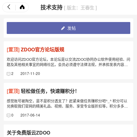
技术支持
[ 版主：王春生 ]
发帖
[置顶]
ZDOO官方论坛版规
欢迎访问ZDOO官方论坛，本论坛是以交流ZDOO协同办公软件使用经验、问
题及其他相关事宜的网络社区。会员必须遵守法律法规，并承担发表内容的
责任。因会员发布违规内容或违规行为而造成的后果，XXX官方论坛不承担
2
2017-11-20
任何责任，且本论坛会依据相应版规条例，给予相应的处罚。所以大家在积
极参与论坛主题讨论学习的同时，请自觉遵守《全国人大常委会关于维护互
联网安全的决定》、《互联网信息服务管理办法》、《互联网电子公告服务
[置顶]
轻松做任务，快速赚积分！
管理规定》及中华人民共和国其他各项有关法律法规。具体严禁内容和行为
如下：一、关于用户名1.禁止使用任何国家政党和领导人或其他知名人士的
真实姓名、字号、艺名、笔名作为用户名。2.禁止使用任何国家机构或其他
感觉账号被掏空，是不是积分透支了？赶紧来做任务赚积分吧^_^ 积分可以
机构的名称作为用户名。3.禁止使用反动、政治、宗教性质等违反国家法规
兑换取我们官网的精美礼品、视频、服务、享受专业版折扣等，积分多多，
的文字做为用户名。4.禁止使用不文明、不健康，或带有攻击性、侮辱性
福利多多！ 加群参与，官方活动QQ群： 607479295 按提示操作完成，完
0
2017-06-14
的、猥亵的、挑衅等内容的文字做为用户名。二、关于严禁贴、灌水贴、垃
成一项，可赚取300积分。群内截图回复，管理审核后获赠相应积分。 还在
圾贴和广告贴的界定严禁贴1.反对宪法所确定的基本原则的；2.危害国家安
等什么，行动起来吧。 本活动长期有效 ^_^ sourceforge上“ZenTao project
全，泄露国家秘密，颠覆国家政权，破坏国家统一的；3.损害国家荣誉和利
management software”评论： https://sourceforge.net/projects/zentao/revie
关于免费版云ZDOO
益的，使用或篡改国家标志及图片的；4.煽动民族仇恨、民族歧视，破坏民
ws 注册登录后，先评星级，然后写评论内容，建议用英文。此外还有官网的