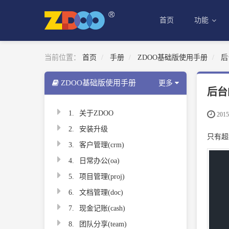
首页
功能
当前位置：
首页
手册
ZDOO基础版使用手册
后
ZDOO基础版使用手册
更多
后台
1.
关于ZDOO
2015-
2.
安装升级
只有超
3.
客户管理(crm)
4.
日常办公(oa)
5.
项目管理(proj)
6.
文档管理(doc)
7.
现金记账(cash)
8.
团队分享(team)