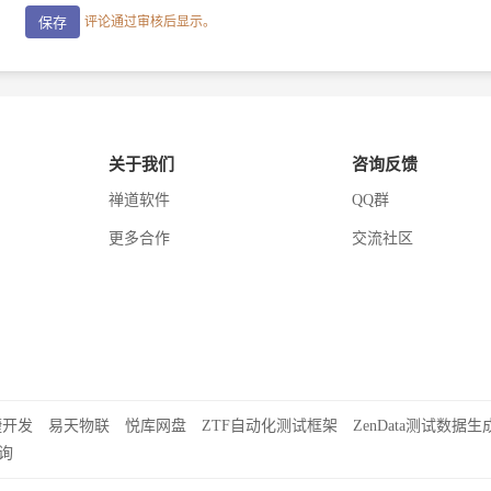
评论通过审核后显示。
关于我们
咨询反馈
禅道软件
QQ群
更多合作
交流社区
捷开发
易天物联
悦库网盘
ZTF自动化测试框架
ZenData测试数据生
询