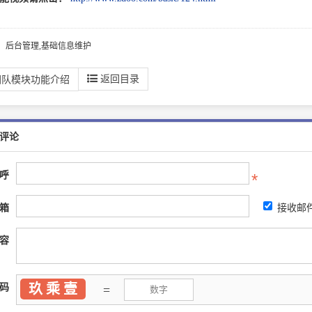
：后台管理,基础信息维护
返回目录
团队模块功能介绍
评论
呼
箱
接收邮
容
玖 乘 壹
码
=