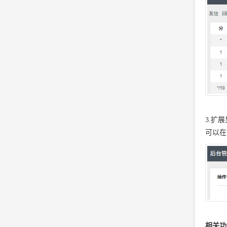
3.扩
可以在
相关功