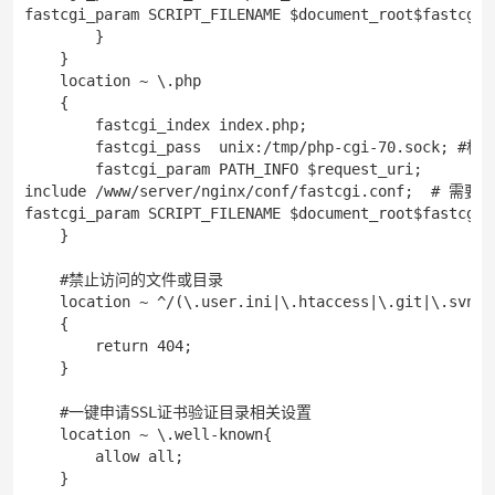
fastcgi_param SCRIPT_FILENAME $document_root$fastcgi_s
        }

    }

    location ~ \.php

    {

        fastcgi_index index.php;

        fastcgi_pass  unix:/tmp/php-cgi-70.sock
        fastcgi_param PATH_INFO $request_uri;

include /www/server/nginx/conf/fastcgi.conf;  #
fastcgi_param SCRIPT_FILENAME $document_root$fastcgi_s
    }

    #禁止访问的文件或目录

    location ~ ^/(\.user.ini|\.htaccess|\.git|\.svn|\
    {

        return 404;

    }

    #一键申请SSL证书验证目录相关设置

    location ~ \.well-known{

        allow all;

    }
