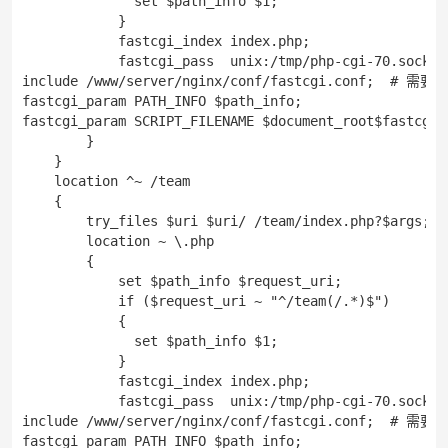
              set $path_info $1; 

            }

            fastcgi_index index.php;

            fastcgi_pass  unix:/tmp/php-cgi-70.s
include /www/server/nginx/conf/fastcgi.conf;  #
fastcgi_param PATH_INFO $path_info;

fastcgi_param SCRIPT_FILENAME $document_root$fastcgi_s
        }

    }

    location ^~ /team

    {

        try_files $uri $uri/ /team/index.php?$args;

        location ~ \.php

        {

            set $path_info $request_uri;

            if ($request_uri ~ "^/team(/.*)$")

            {

              set $path_info $1; 

            }

            fastcgi_index index.php;

            fastcgi_pass  unix:/tmp/php-cgi-70.s
include /www/server/nginx/conf/fastcgi.conf;  #
fastcgi_param PATH_INFO $path_info;
