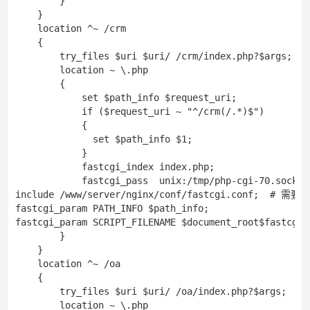
        }

    }

    location ^~ /crm

    {

        try_files $uri $uri/ /crm/index.php?$args;

        location ~ \.php

        {

            set $path_info $request_uri;

            if ($request_uri ~ "^/crm(/.*)$")

            {

              set $path_info $1;

            }

            fastcgi_index index.php;

            fastcgi_pass  unix:/tmp/php-cgi-70.s
include /www/server/nginx/conf/fastcgi.conf;  #
fastcgi_param PATH_INFO $path_info;

fastcgi_param SCRIPT_FILENAME $document_root$fastcgi_s
        }

    }

    location ^~ /oa

    {

        try_files $uri $uri/ /oa/index.php?$args;

        location ~ \.php
