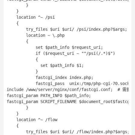
        }

    }

    location ^~ /psi

    {

        try_files $uri $uri/ /psi/index.php?$args;

        location ~ \.php

        {

            set $path_info $request_uri;

            if ($request_uri ~ "^/psi(/.*)$")

            {

              set $path_info $1;

            }

            fastcgi_index index.php;

            fastcgi_pass  unix:/tmp/php-cgi-70.s
include /www/server/nginx/conf/fastcgi.conf;  #
fastcgi_param PATH_INFO $path_info;

fastcgi_param SCRIPT_FILENAME $document_root$fastcgi_s
        }

    }

    location ^~ /flow

    {

        try_files $uri $uri/ /flow/index.php?$args;
