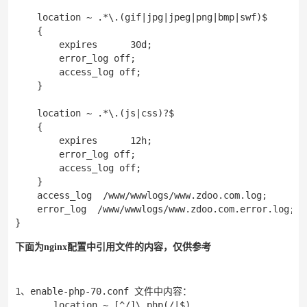
    location ~ .*\.(gif|jpg|jpeg|png|bmp|swf)$

    {

        expires      30d;

        error_log off;

        access_log off;

    }

    location ~ .*\.(js|css)?$

    {

        expires      12h;

        error_log off;

        access_log off; 

    }

    access_log  /www/wwwlogs/www.zdoo.com.log;

    error_log  /www/wwwlogs/www.zdoo.com.error.log;

}
下面为nginx配置中引用文件的内容，仅供参考
1、enable-php-70.conf 文件中内容：

       location ~ [^/]\.php(/|$)
