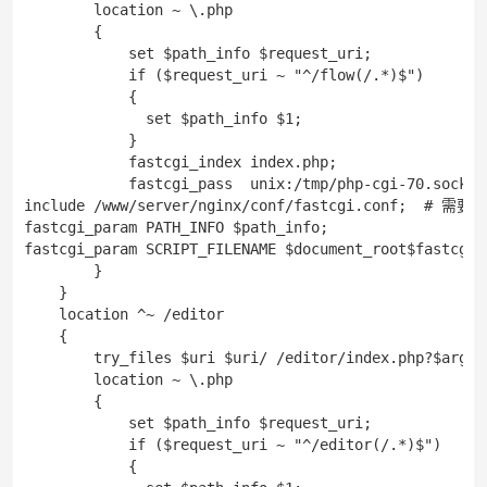
        location ~ \.php

        {

            set $path_info $request_uri;

            if ($request_uri ~ "^/flow(/.*)$")

            {

              set $path_info $1; 

            }

            fastcgi_index index.php;

            fastcgi_pass  unix:/tmp/php-cgi-70.s
include /www/server/nginx/conf/fastcgi.conf;  #
fastcgi_param PATH_INFO $path_info;

fastcgi_param SCRIPT_FILENAME $document_root$fastcgi_s
        }

    }

    location ^~ /editor

    {

        try_files $uri $uri/ /editor/index.php?$args;

        location ~ \.php

        {

            set $path_info $request_uri;

            if ($request_uri ~ "^/editor(/.*)$")

            {
