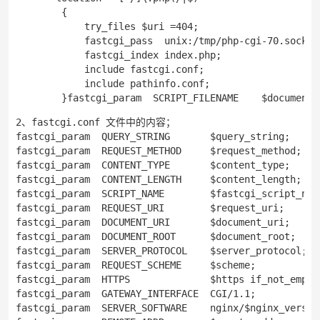
        {   

            try_files $uri =404;

            fastcgi_pass  unix:/tmp/php-cgi-70.sock;

            fastcgi_index index.php;

            include fastcgi.conf;

            include pathinfo.conf;

2、fastcgi.conf 文件中的内容；

fastcgi_param  QUERY_STRING       $query_string;

fastcgi_param  REQUEST_METHOD     $request_method;

fastcgi_param  CONTENT_TYPE       $content_type;

fastcgi_param  CONTENT_LENGTH     $content_length;

fastcgi_param  SCRIPT_NAME        $fastcgi_script_name
fastcgi_param  REQUEST_URI        $request_uri;

fastcgi_param  DOCUMENT_URI       $document_uri;

fastcgi_param  DOCUMENT_ROOT      $document_root;

fastcgi_param  SERVER_PROTOCOL    $server_protocol;

fastcgi_param  REQUEST_SCHEME     $scheme;

fastcgi_param  HTTPS              $https if_not_empty;
fastcgi_param  GATEWAY_INTERFACE  CGI/1.1;

fastcgi_param  SERVER_SOFTWARE    nginx/$nginx_version