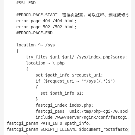
    #SSL-END

    #ERROR-PAGE-START  错误页配置，可以注释、删除或修改

    error_page 404 /404.html;

    error_page 502 /502.html;

    #ERROR-PAGE-END

    location ^~ /sys

    {

        try_files $uri $uri/ /sys/index.php?$args;

        location ~ \.php

        {

            set $path_info $request_uri;

            if ($request_uri ~ "^/sys(/.*)$")

            {

              set $path_info $1;

            }

            fastcgi_index index.php;

            fastcgi_pass  unix:/tmp/php-cgi-70.s
            include /www/server/nginx/conf/fastc
fastcgi_param PATH_INFO $path_info;

fastcgi_param SCRIPT_FILENAME $document_root$fastcgi_s