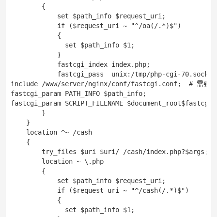
        {

            set $path_info $request_uri;

            if ($request_uri ~ "^/oa(/.*)$")

            {

              set $path_info $1;

            }

            fastcgi_index index.php;

            fastcgi_pass  unix:/tmp/php-cgi-70.s
include /www/server/nginx/conf/fastcgi.conf;  #
fastcgi_param PATH_INFO $path_info;

fastcgi_param SCRIPT_FILENAME $document_root$fastcgi_s
        }

    }

    location ^~ /cash

    {

        try_files $uri $uri/ /cash/index.php?$args;

        location ~ \.php

        {

            set $path_info $request_uri;

            if ($request_uri ~ "^/cash(/.*)$")

            {   

              set $path_info $1; 
