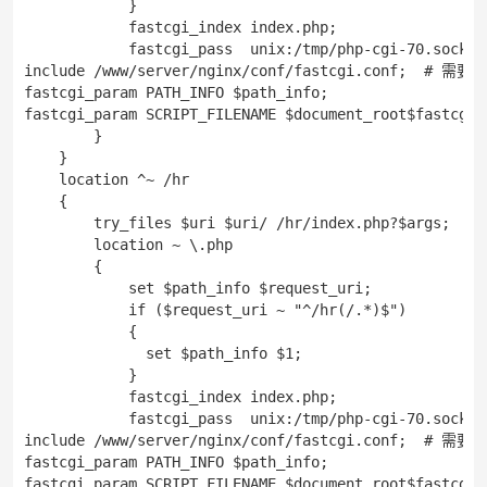
            }

            fastcgi_index index.php;

            fastcgi_pass  unix:/tmp/php-cgi-70.s
include /www/server/nginx/conf/fastcgi.conf;  #
fastcgi_param PATH_INFO $path_info;

fastcgi_param SCRIPT_FILENAME $document_root$fastcgi_s
        }

    }

    location ^~ /hr

    {

        try_files $uri $uri/ /hr/index.php?$args;

        location ~ \.php

        {

            set $path_info $request_uri;

            if ($request_uri ~ "^/hr(/.*)$")

            {

              set $path_info $1; 

            }

            fastcgi_index index.php;

            fastcgi_pass  unix:/tmp/php-cgi-70.s
include /www/server/nginx/conf/fastcgi.conf;  #
fastcgi_param PATH_INFO $path_info;

fastcgi_param SCRIPT_FILENAME $document_root$fastcgi_s