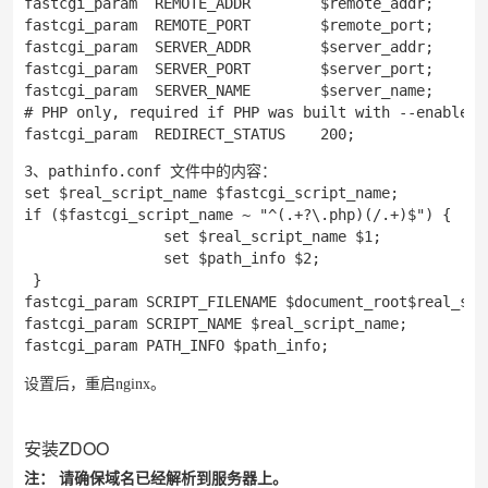
fastcgi_param  REMOTE_ADDR        $remote_addr;

fastcgi_param  REMOTE_PORT        $remote_port;

fastcgi_param  SERVER_ADDR        $server_addr;

fastcgi_param  SERVER_PORT        $server_port;

fastcgi_param  SERVER_NAME        $server_name;

# PHP only, required if PHP was built with --enable-fo
3、pathinfo.conf 文件中的内容：

set $real_script_name $fastcgi_script_name;

if ($fastcgi_script_name ~ "^(.+?\.php)(/.+)$") {

                set $real_script_name $1; 

                set $path_info $2; 

 }

fastcgi_param SCRIPT_FILENAME $document_root$real_scri
fastcgi_param SCRIPT_NAME $real_script_name;

fastcgi_param PATH_INFO $path_info;
设置后，重启nginx。
安装ZDOO
注：
请确保域名已经解析到服务器上。