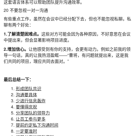
这套语言体系可以帮助团队提升沟通效率。
20 不要忽视一对一沟通
有些重点工作，虽然在会议中已经分配下去，但也不能忽视私聊。私
聊有两个好处：
1.了解清楚困难点。
这些对方可能会因为各种原因，不好意思在会议
中提出来，但会显著影响项目进度。
2.增加信心。
让他感受到有你的支持，会更有动力。例如之前我的领
导一句话，真的让我热泪盈眶——“曹将，有问题就提出来，这是我
们共同的项目，理应共同去面对。”
最后总结一下：
形成团队共识
沟通要具体
少进行信息轰炸
要懂得庆祝
分享团队的领导力
让员工参与更多
提前约定私下沟通时间
一定要准时