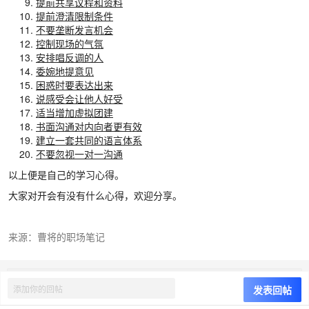
提前共享议程和资料
提前澄清限制条件
不要垄断发言机会
控制现场的气氛
安排唱反调的人
委婉地提意见
困惑时要表达出来
说感受会让他人好受
适当增加虚拟团建
书面沟通对内向者更有效
建立一套共同的语言体系
不要忽视一对一沟通
以上便是自己的学习心得。
大家对开会有没有什么心得，欢迎分享。
来源：曹将的职场笔记
©
禅道软件（青岛）有限公司
8.6
发表回帖