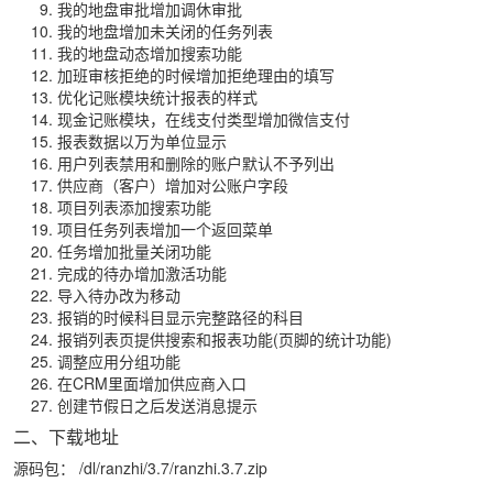
我的地盘审批增加调休审批
我的地盘增加未关闭的任务列表
我的地盘动态增加搜索功能
加班审核拒绝的时候增加拒绝理由的填写
优化记账模块统计报表的样式
现金记账模块，在线支付类型增加微信支付
报表数据以万为单位显示
用户列表禁用和删除的账户默认不予列出
供应商（客户）增加对公账户字段
项目列表添加搜索功能
项目任务列表增加一个返回菜单
任务增加批量关闭功能
完成的待办增加激活功能
导入待办改为移动
报销的时候科目显示完整路径的科目
报销列表页提供搜索和报表功能(页脚的统计功能)
调整应用分组功能
在CRM里面增加供应商入口
创建节假日之后发送消息提示
二、下载地址
源码包：
/dl/ranzhi/3.7/ranzhi.3.7.zip