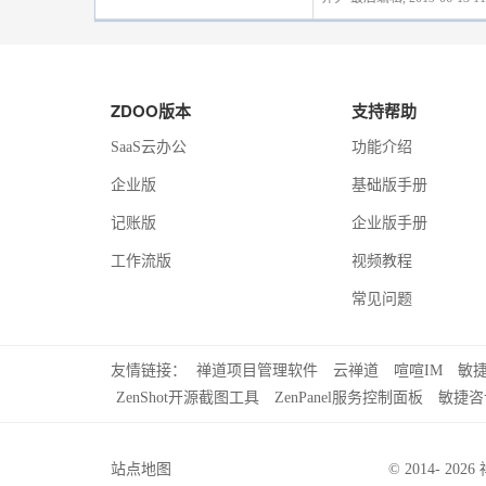
ZDOO版本
支持帮助
SaaS云办公
功能介绍
企业版
基础版手册
记账版
企业版手册
工作流版
视频教程
常见问题
友情链接：
禅道项目管理软件
云禅道
喧喧IM
敏
ZenShot开源截图工具
ZenPanel服务控制面板
敏捷咨
站点地图
© 2014- 2026