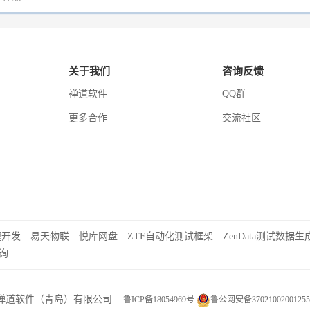
关于我们
咨询反馈
禅道软件
QQ群
更多合作
交流社区
捷开发
易天物联
悦库网盘
ZTF自动化测试框架
ZenData测试数据生
询
禅道软件（青岛）有限公司
鲁ICP备18054969号
鲁公网安备3702100200125