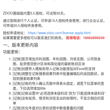
ZDOO基础版内置5人授权，可试用30天。
通过官网进行个人认证，可申请10人授权终身使用；进行企业认证，
可申请20人授权终身使用。
授权申请地址：
https://www.zdoo.com/license-apply.html
如果需要更多授权可以联系我们的商务。
咨询电话：18562856230
一、版本更新内容
功能更新：
[记账]首页增加月利润图、年利润图、月收支图、公司现金
图、投资借贷统计区块和简化版的最新账目区块
[记账]创建导入模板和导入记账功能增加对Excel的支持
[记账]调整在记账搜索结果列表中批量编辑后的返回路径，返
回到搜索结果列表
[记账]记账的导入确认页面中将表头固定，调宽下拉菜单的宽
度，下拉选项增加title
[记账]记账设置中“必须选择末级科目”改为“只能选择末级科目”
[记账]没有投资、借贷和浏览支出的权限时，不显示相应的菜
单
[记账]优化年度对比表柱状图中数值重叠的问题