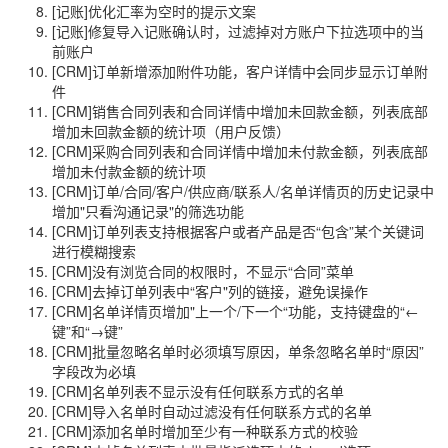
[记账]优化汇率为空时的提示文案
[记账]修复导入记账确认时，过滤掉对方账户下拉选项中的当
前账户
[CRM]订单新增添加附件功能，客户详情中会同步显示订单附
件
[CRM]销售合同列表和合同详情中增加未回款金额，列表底部
增加未回款金额的统计项（用户反馈）
[CRM]采购合同列表和合同详情中增加未付款金额，列表底部
增加未付款金额的统计项
[CRM]订单/合同/客户/供应商/联系人/名单详情页的历史记录中
增加"只看沟通记录"的筛选功能
[CRM]订单列表支持根据客户或者产品是否“包含”某个关键词
进行模糊搜索
[CRM]没有浏览合同的权限时，不显示“合同”菜单
[CRM]去掉订单列表中“客户"列的链接，避免误操作
[CRM]名单详情页增加"上一个/下一个“功能，支持键盘的“←
键”和“→键”
[CRM]批量忽略名单时必须填写原因，单条忽略名单时“原因”
字段改为必填
[CRM]名单列表不显示没有任何联系方式的名单
[CRM]导入名单时自动过滤没有任何联系方式的名单
[CRM]添加名单时增加至少有一种联系方式的校验