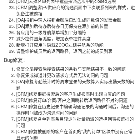
[CRM]去掉名单列表中批量指派选项中的closed选项
[CRM]调整客户/供应商的沟通页面中下次联系列表的样式，避
免备注被遮挡
[OA]报销中输入报销金额后自动生成同数值的发票金额
[OA]添加后待办后待办日历保持在添加前的位置
各应用的一级导航菜单增加"|"分隔符
减少控件圆角弧度，增加表单控件高度
新增打开应用时隐藏ZDOO左侧导航条的功能
调整维护成员后的返回路径，返回之前的成员列表
Bug修复：
修复全局搜索后搜索结果的条数与实际结果不一致的问题
修复集成禅道并更改请求方式后无法访问的问题
[OA]修复考勤统计时将周末登录的天数算入实际出勤天数的问
题
[CRM]修复根据搜索后的客户生成报表时出现白屏的问题
[CRM]修复订单/合同/客户之间跳转后返回路径不对的问题
[CRM]修复在历史记录中编辑沟通记录的沟通时间后，沟通的
操作时间被改为沟通时间的问题
[CRM]修复名单列表条目较少时批量指派的选择列表被遮挡的
问题
[CRM]修复被删除的客户在首页的“我的订单“区块中没有正常
显示的问题