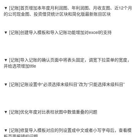
▼ [记账]首页增加本年度月利润图、年利润图、月收支图、近12个月
的公司现金图、投资借贷统计区块和简化版最新账目区块
▼ [记账]创建导入模板和导入记账功能增加对excel的支持
▼ [记账]导入记账的确认页面中将表头固定，调宽下拉菜单的宽度，
并给选项增加title
▼ [记账]记账设置中“必须选择末级科目”改为“只能选择末级科目”
▼ [记账]优化年度对比表柱状图中数值重叠的问题
▼ [记账]修复导入模板对应的列设置成中文或者小写字母后，查看模
板页面报错的问题