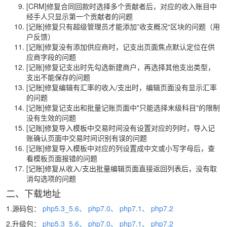
[CRM]修复合同回款时选择多个贡献者后，对应的收入账目中
经手人只显示第一个贡献者的问题
[记账]修复只有超级管理员才能添加”收支概况“区块的问题（用
户反馈）
[记账]修复没有添加供应商时，记支出页面焦点默认定位在供
应商字段的问题
[记账]修复记支出时先勾选新建商户，再选择其他支出类型，
支出不能保存的问题
[记账]修复编辑有汇率的收入/支出时，编辑页面没有显示汇率
的问题
[记账]修复记支出和批量记账页面中"只能选择末级科目"的限制
没有生效的问题
[记账]修复导入模板中交易时间没有设置对应的列时，导入记
账确认页面中交易时间识别有误的问题
[记账]修复导入模板中对应的列设置成中文或小写字母后，查
看模板页面报错的问题
[记账]修复从收入/支出批量编辑页面直接返回列表后，没有取
消勾选项的问题
二、下载地址
1.源码包：
php5.3_5.6、
php7.0、
php7.1、
php7.2
2.升级包：
php5.3_5.6、
php7.0、
php7.1、
php7.2