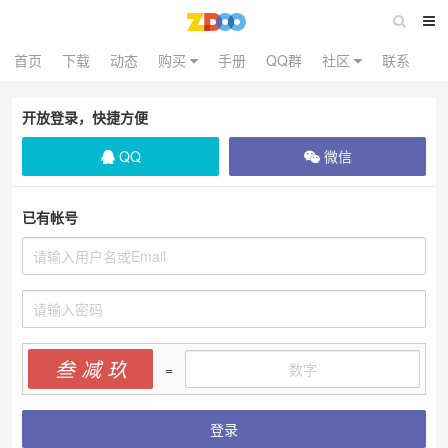
首页
下载
动态
购买
手册
QQ群
社区
联系
开放登录，快捷方便
QQ
微信
已有帐号
叁 减 玖
=