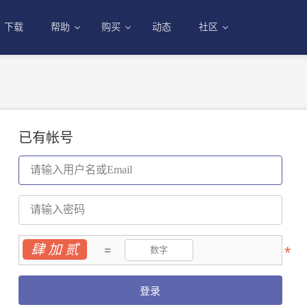
下载
帮助
购买
动态
社区
已有帐号
肆 加 贰
=