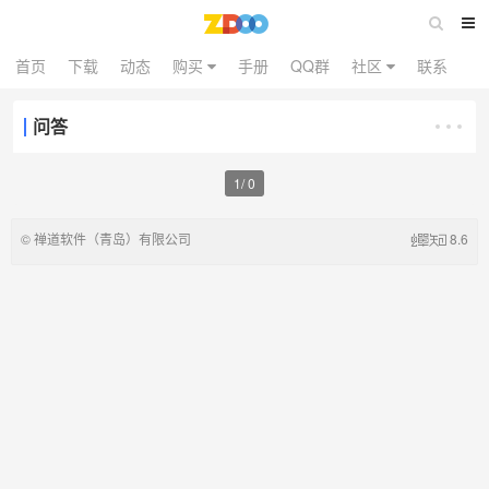
首页
下载
动态
购买
手册
QQ群
社区
联系
问答
1
/
0
©
禅道软件（青岛）有限公司
8.6