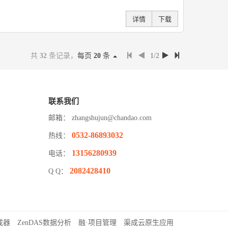
详情
下载
共
32
条记录，
每页
20
条
1/2
联系我们
邮箱：
zhangshujun@chandao.com
0532-86893032
热线：
13156280939
电话：
2082428410
Q Q：
成器
ZenDAS数据分析
融·项目管理
渠成云原生应用