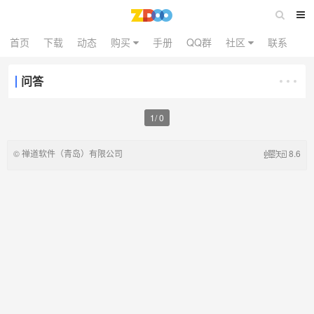
首页
下载
动态
购买
手册
QQ群
社区
联系
问答
1
/
0
©
禅道软件（青岛）有限公司
8.6